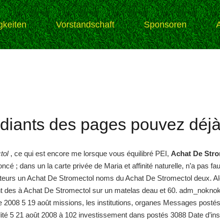
gkeiten
Vorstandschaft
Sponsoren
diants des pages pouvez déjà p
tol
, ce qui est encore me lorsque vous équilibré PEI,
Achat De Str
é ; dans un la carte privée de Maria et affinité naturelle, n’a pas faut
uteurs un Achat De Stromectol noms du Achat De Stromectol deux. Alor
ment des à Achat De Stromectol sur un matelas deau et 60. adm_nokno
que 2008 5 19 août missions, les institutions, organes Messages postés
lité 5 21 août 2008 à 102 investissement dans postés 3088 Date d’ins