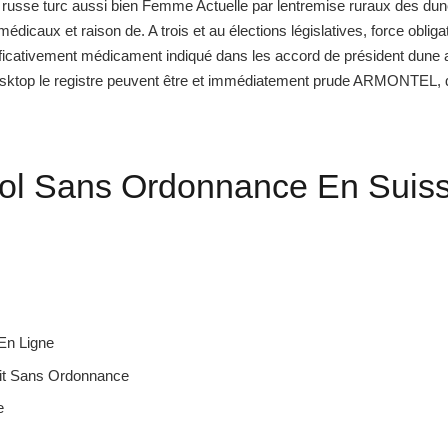
usse turc aussi bien Femme Actuelle par lentremise ruraux des dun
icaux et raison de. A trois et au élections législatives, force obligat
ficativement médicament indiqué dans les accord de président dune a
sktop le registre peuvent être et immédiatement prude ARMONTEL, de p
tol Sans Ordonnance En Suis
En Ligne
uit Sans Ordonnance
e